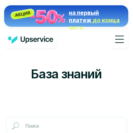
на первый
платеж
до конца
лета
База знаний