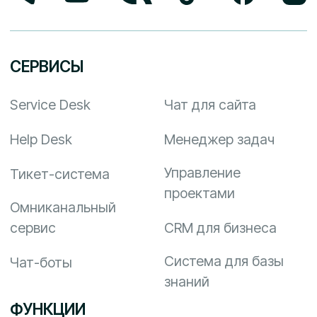
лицензионный договор
№13022025 от «13»
Оплата
февраля 2025 г.»
Документы
ООО «Софтвоя», ИНН 7704386120 , КПП
/770401001 Свидетельство о
государственной регистрации выдано
Межрайонной ИФНС №46 по г.Москве от
20.12.2016 с регистрационным номером
5167746503040. Российская Федерация,
121069, г. Москва, Новинский бульвар, д. 18,
стр. 1, пом. VIII, комн. 1
Пн-Пт: 10:00 – 18:00; Сб, Вс: Выходной
info@upservice.com, +7 499 501 11 42