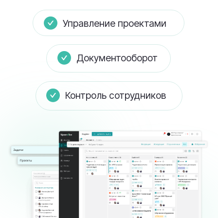
Контроль сотрудников
Task Manager от Upservice — система,
которая объединяет задачи, людей и
клиентов в одном пространстве. Управление
проектами, документооборот, контроль
сотрудников, взаимодействие с клиентами
— легко разобраться и быстро внедрить.
Создан для компаний, которые выросли из
Excel, но не хотят тратить месяцы на
внедрение сложной ERP.