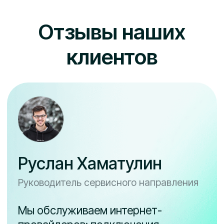
Тарифы Менеджер
задач
ПОЛЕЗНОЕ
Блог
Обновления
База знаний
Документация API
Партнерская
Примеры внедрения
программа
ОТРАСЛИ
IT-аутсорсинг
Коммерческая
недвижимость
Техподдержка
ЖКХ, УК, ТСЖ
Выездное
Клининговые услуги
обслуживание
СТО, автосервис,