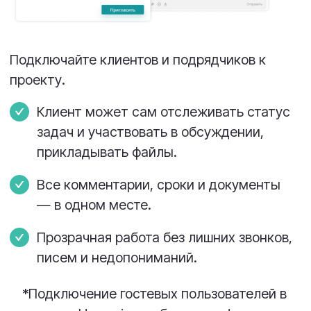
современные GTP модели.
Никакой магии — просто экономия
времени каждый день.
Начать использовать
Записаться на демо
Канбан-доска