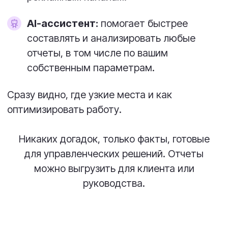
Help Desk
Менеджер задач
Управление
Тикет-система
проектами
Омниканальный
CRM для бизнеса
сервис
Система для базы
Чат-боты
знаний
ФУНКЦИИ
ИИ-ассистент в
Согласование
Upservice
документов
Канбан-доска
Массовые рассылки
Обзор функций
Диаграмма Ганта
Upservice
ТАРИФЫ
Тарифы Массовая
Тарифы Service Desk
рассылка
/ Help Desk / CRM