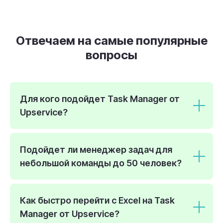
Документы
Отвечаем на самые популярные
ООО «Софтвоя», ИНН 7704386120 , КПП
/770401001 Свидетельство о
вопросы
государственной регистрации выдано
Межрайонной ИФНС №46 по г.Москве от
20.12.2016 с регистрационным номером
5167746503040. Российская Федерация,
Для кого подойдет Task Manager от
121069, г. Москва, Новинский бульвар, д. 18,
стр. 1, пом. VIII, комн. 1
Upservice?
Пн-Пт: 10:00 – 18:00; Сб, Вс: Выходной
info@upservice.com, +7 499 501 11 42
Подойдет ли менеджер задач для
небольшой команды до 50 человек?
Как быстро перейти с Excel на Task
Manager от Upservice?