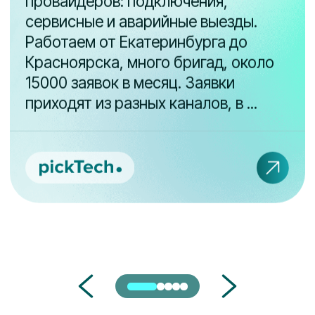
Обслуживание
детейлинг
техники
Телеком услуги
Вендинговый бизнес
Арендный бизнес
О КОМПАНИИ
Контакты
©2026 Upservice /
Лицензионный
Апсервис
договор
Официальное
Пользовательское
распространение на
соглашение
территории РФ
Конфиденциальность
осуществляет ООО
«Софтвоя»,
Куки
лицензионный договор
№13022025 от «13»
Оплата
февраля 2025 г.»