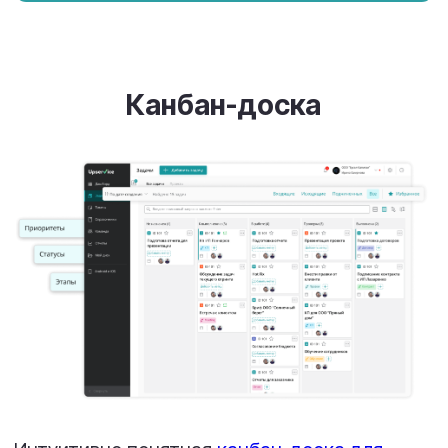
отделов:
затраченное время,
дисциплина, нагрузка, тепловые карты.
Качество обслуживания клиентов:
SLA, скорость реакции, отчеты по
заказам, закупкам и даже по каждому
оператору.
Аналитика клиентов и источников:
отчеты по чатам, обращениям,
рекламным каналам.
AI-ассистент:
помогает быстрее
составлять и анализировать любые
отчеты, в том числе по вашим
собственным параметрам.
Сразу видно, где узкие места и как
оптимизировать работу.
Никаких догадок, только факты, готовые
для управленческих решений. Отчеты
можно выгрузить для клиента или