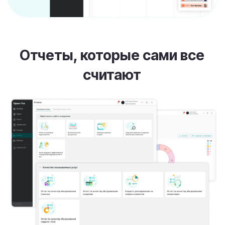
Попробуйте Task Manager от
Upervice.
Убедитесь, что работать можно проще,
быстрее и с результатом.
Зарегистрироваться
Записаться на демо