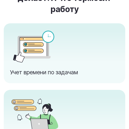
проекту.
Клиент может сам отслеживать статус
задач и участвовать в обсуждении,
прикладывать файлы.
Все комментарии, сроки и документы
— в одном месте.
Прозрачная работа без лишних звонков,
писем и недопониманий.
*Подключение гостевых пользователей в
Upservice — бесплатно!
ИИ-ассистент внутри
задач