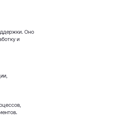
оддержки. Оно
аботку и
ии,
оцессов,
иентов.