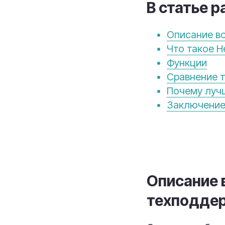
В статье р
Описание в
Что такое H
Функции
Сравнение т
Почему лучш
Заключени
Описание 
техподде