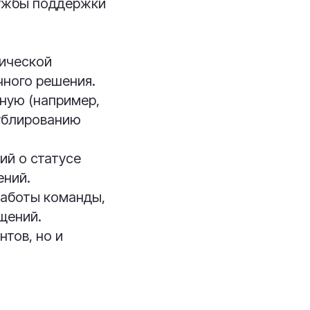
лужбы поддержки
нической
чного решения.
ную (например,
дублированию
й о статусе
ений.
работы команды,
щений.
тов, но и