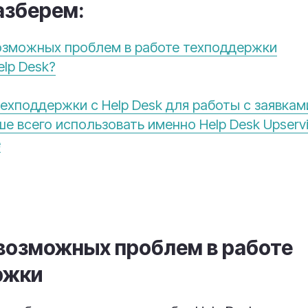
азберем:
озможных проблем в работе техподдержки
elp Desk?
ехподдержки с Help Desk для работы с заявками
е всего использовать именно Help Desk Upserv
е
возможных проблем в работе
ржки