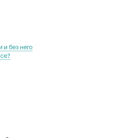
 и без него
ice?