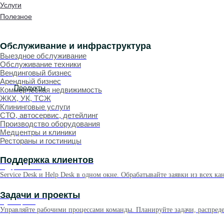
Event менеджмент
Услуги
Event менеджмент
Полезное
Event менеджмент
Event менеджмент
Обслуживание и инфраструктура
Зарегистрироваться
Выездное обслуживание
Обслуживание техники
Вендинговый бизнес
Арендный бизнес
Продукты
Коммерческая недвижимость
ЖКХ, УК, ТСЖ
Клининговые услуги
СТО, автосервис, детейлинг
Производство оборудования
Медцентры и клиники
Рестораны и гостиницы
Поддержка клиентов
Поддержка клиентов
Service Desk и Help Desk в одном окне. Обрабатывайте заявки из всех к
Задачи и проекты
Задачи и проекты
Управляйте рабочими процессами команды. Планируйте задачи, распредел