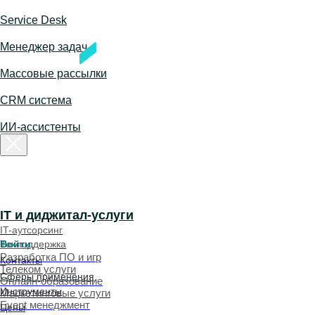
Service Desk
Менеджер задач
Массовые рассылки
CRM система
ИИ-ассистенты
IT и диджитал-услуги
IT-аутсорсинг
Войти
Техподдержка
Разработка ПО и игр
Контакты
Телеком услуги
Сферы применения
Онлайн-образование
Инструменты
Маркетинговые услуги
Event менеджмент
Цены